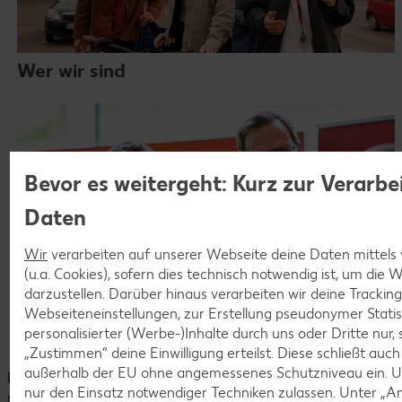
Wer wir sind
Bevor es weitergeht: Kurz zur Verarbe
Daten
Wir
verarbeiten auf unserer Webseite deine Daten mittels
(u.a. Cookies), sofern dies technisch notwendig ist, um die
darzustellen. Darüber hinaus verarbeiten wir deine Trackin
Webseiteneinstellungen, zur Erstellung pseudonymer Statis
personalisierter (Werbe-)Inhalte durch uns oder Dritte nur,
Unsere Messen und Events
„Zustimmen“ deine Einwilligung erteilst. Diese schließt auc
außerhalb der EU ohne angemessenes Schutzniveau ein. U
Hinweis:
Für eine bessere Lesbarkeit verwenden wir die
nur den Einsatz notwendiger Techniken zulassen. Unter „A
männliche Form. Damit sprechen wir selbstverständlich alle