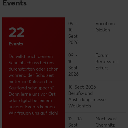
Events
09. -
Vocatium
22
10.
Gießen
Sept.
2026
Events
09. -
Forum
Du willst nach deinem
10.
Berufsstart
Schulabschluss bei uns
Sept.
Erfurt
durchstarten oder schon
2026
während der Schulzeit
hinter die Kulissen bei
10. Sept. 2026
Kaufland schnuppern?
Berufs- und
Dann lerne uns vor Ort
Ausbildungsmesse
oder digital bei einem
Weißenfels
unserer Events kennen.
Wir freuen uns auf dich!
12. - 13.
Mach was!
Sept.
Chemnitz