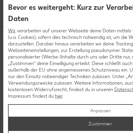
Hochschul- oder Fachhochschulreife und begeisterst
Bevor es weitergeht: Kurz zur Verarbe
aller Qualitäts-, Hygiene- und Sicherheitsanforderungen
In deiner Ausbildung zur Fachkraft für
Wie lange dauert die Ausbildung zum
dich für naturwissenschaftliche Fächer und Technik.
eigenverantwortlich Fleisch- und Wurstspezialitäten her,
Lebensmitteltechnik verdienst du im ersten Jahr
Lebensmitteltechniker?
Zudem interessierst du dich für Lebensmittel und
Daten
steuerst unterschiedliche Herstellungsprozesse und
mindestens 1.250 Euro, im zweiten Jahr 1.350 Euro und im
willst mehr über die Herstellung erfahren.
sorgst mit Qualitätsprüfungen für ein positives
dritten Jahr 1.500 Euro brutto im Monat.
Weitere Infos für dich
Deine Ausbildung zur Fachkraft für Lebensmitteltechnik
Am liebsten arbeitest du im Team und übernimmst
Wir
verarbeiten auf unserer Webseite deine Daten mittels
Geschmackserlebnis bei unseren Kunden.
dauert drei Jahre.
gerne Verantwortung.
(u.a. Cookies), sofern dies technisch notwendig ist, um die
Deine Aufgaben erledigst du sorgfältig und
darzustellen. Darüber hinaus verarbeiten wir deine Trackin
qualitätsbewusst.
Webseiteneinstellungen, zur Erstellung pseudonymer Statis
Engagement und Zuverlässigkeit sind für dich
personalisierter (Werbe-)Inhalte durch uns oder Dritte nur,
selbstverständlich.
„Zustimmen“ deine Einwilligung erteilst. Diese schließt auc
außerhalb der EU ohne angemessenes Schutzniveau ein. U
nur den Einsatz notwendiger Techniken zulassen. Unter „A
Verwendungszwecke zulassen. Weitere Informationen, auch
kostenlosen Widerrufsrecht, findest du in unseren
Datensc
Impressum findest du
hier
.
Anpassen
Abiprogramm
Zustimmen