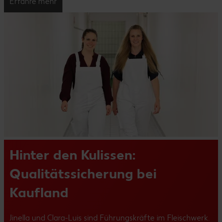
Erfahre mehr
Hinter den Kulissen:
Qualitätssicherung bei
Kaufland
Jinella und Clara-Luis sind Führungskräfte im Fleischwerk.