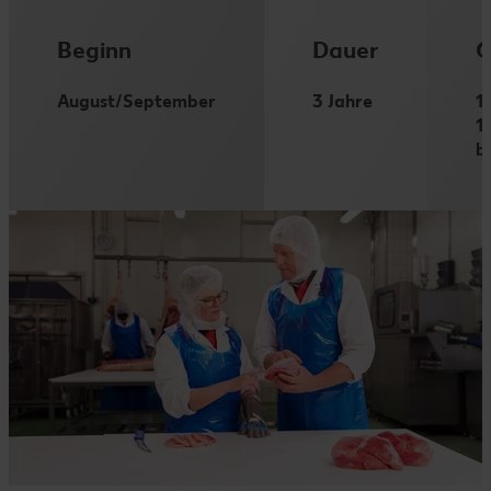
Beginn
Dauer
G
August/September
3 Jahre
1
1
b