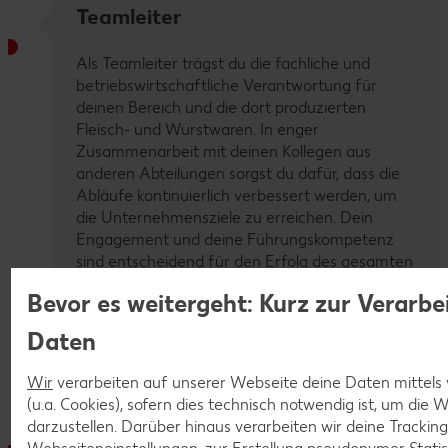
Teamleiter
Als Teamleiter trägst du die fachliche und
betriebswirtschaftliche Verantwortung für
deinen Bereich und die dort produzierten
Fleisch- und Wurstwaren. In enger
Zusammenarbeit mit deinen Kollegen aus
anderen Abteilungen sorgst du dafür, dass die
Abläufe kontinuierlich verbessert werden, um
die Unternehmensziele zu erreichen. Dein
Engagement und deine Führungskompetenz
sind entscheidend für den Erfolg des gesamten
Teams.
Bevor es weitergeht: Kurz zur Verarbe
Daten
Zu den offenen Stellen
Wir
verarbeiten auf unserer Webseite deine Daten mittels
(u.a. Cookies), sofern dies technisch notwendig ist, um die
Betriebsleiter
darzustellen. Darüber hinaus verarbeiten wir deine Trackin