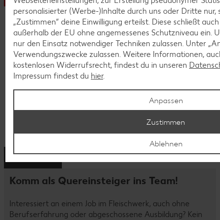
Webseiteneinstellungen, zur Erstellung pseudonymer Statis
Als Betriebsleiter steuerst du alle operativen
personalisierter (Werbe-)Inhalte durch uns oder Dritte nur,
Abläufe am Standort und trägst die
„Zustimmen“ deine Einwilligung erteilst. Diese schließt auc
Verantwortung für die Produktivität, Qualität
außerhalb der EU ohne angemessenes Schutzniveau ein. U
und Wertschöpfung sämtlicher Bereiche und
nur den Einsatz notwendiger Techniken zulassen. Unter „A
Warengruppen. Dein Ziel ist es, die Abläufe in
Verwendungszwecke zulassen. Weitere Informationen, auch
deinem Fleischwerk immer weiter zu
kostenlosen Widerrufsrecht, findest du in unseren
Datensc
verbessern. Dafür arbeitest du auch mit
Impressum findest du
hier
.
anderen Kaufland-Abteilungen zusammen.
Durch die konsequente Anwendung von
Anpassen
Führungsprinzipien und Verhaltensregeln trägst
du maßgeblich dazu bei, unsere
Zustimmen
Unternehmensziele zu erreichen.
Ablehnen
Erfahre mehr
Komm als Quereinsteiger ins Team!
Interessiert an einem Job im Fleischwerk, auch ohne
Berufserfahrung oder abgeschossene Ausbildung? Kein