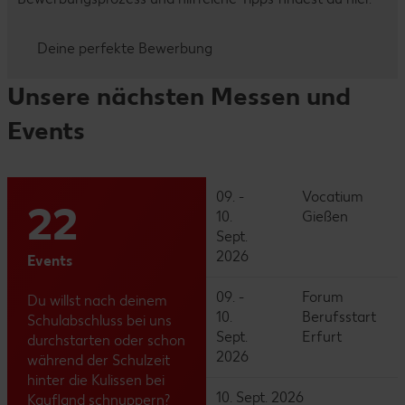
Deine perfekte Bewerbung
Unsere nächsten Messen und
Events
09. -
Vocatium
22
10.
Gießen
Sept.
2026
Events
09. -
Forum
Du willst nach deinem
10.
Berufsstart
Schulabschluss bei uns
Sept.
Erfurt
durchstarten oder schon
2026
während der Schulzeit
hinter die Kulissen bei
10. Sept. 2026
Kaufland schnuppern?