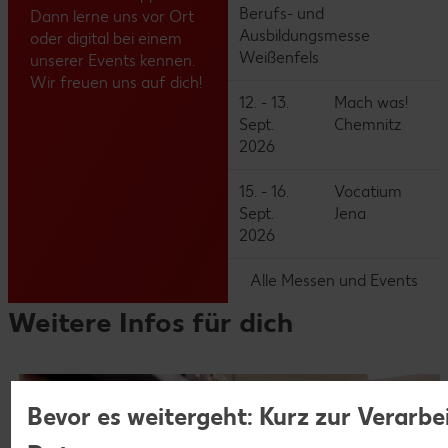
Berufs- und
Dann lerne uns vor Ort
Ausbildungsmesse
oder digital bei einem
Weißenfels
unserer Events kennen.
Wir freuen uns auf dich!
12. - 13.
Mach was!
Sept.
Chemnitz
2026
15. - 16.
Vocatium
Sept.
Jena
2026
Alle Messen und Events
Weitere Infos für dich
Bevor es weitergeht: Kurz zur Verarbe