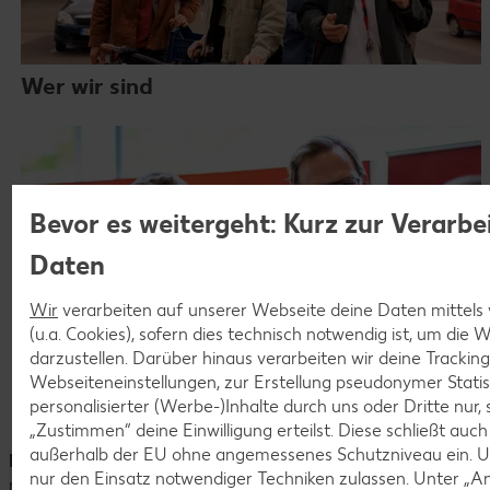
Wer wir sind
Bevor es weitergeht: Kurz zur Verarbe
Daten
Wir
verarbeiten auf unserer Webseite deine Daten mittels
(u.a. Cookies), sofern dies technisch notwendig ist, um die
darzustellen. Darüber hinaus verarbeiten wir deine Trackin
Webseiteneinstellungen, zur Erstellung pseudonymer Statis
personalisierter (Werbe-)Inhalte durch uns oder Dritte nur,
Unsere Messen und Events
„Zustimmen“ deine Einwilligung erteilst. Diese schließt auc
außerhalb der EU ohne angemessenes Schutzniveau ein. U
Hinweis:
Für eine bessere Lesbarkeit verwenden wir die
nur den Einsatz notwendiger Techniken zulassen. Unter „A
männliche Form. Damit sprechen wir selbstverständlich alle