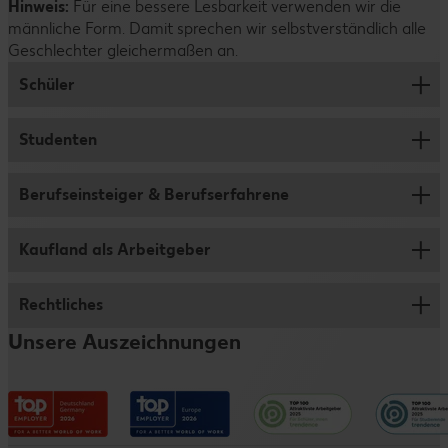
Hinweis:
Für eine bessere Lesbarkeit verwenden wir die
männliche Form. Damit sprechen wir selbstverständlich alle
Geschlechter gleichermaßen an.
Schüler
Studenten
Ausbildung
Abiprogramm
Berufseinsteiger & Berufserfahrene
Jobs für Studenten und Werkstudenten
Duales Studium
Studentenpraktikum
Kaufland als Arbeitgeber
Verkauf
Schülerpraktikum
Abschlussarbeit
Logistik
Rechtliches
Wer wir sind
Schülerjob
Traineeprogramm
Fleischwerk
Unsere Auszeichnungen
Vorteile
Informationen für Eltern
Impressum
Verwaltungsbereiche
Entwicklungsmöglichkeiten
Datenschutzhinweise
Kaufland e-commerce
Messen & Events
Barrierefreiheitserklärung