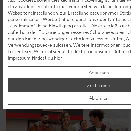
(u.a. Cookies), sofern dies technisch notwendig ist, um die
darzustellen. Darüber hinaus verarbeiten wir deine Trackin
Webseiteneinstellungen, zur Erstellung pseudonymer Statis
personalisierter (Werbe-)Inhalte durch uns oder Dritte nur,
„Zustimmen“ deine Einwilligung erteilst. Diese schließt auc
außerhalb der EU ohne angemessenes Schutzniveau ein. U
nur den Einsatz notwendiger Techniken zulassen. Unter „A
Verwendungszwecke zulassen. Weitere Informationen, auch
kostenlosen Widerrufsrecht, findest du in unseren
Datensc
Impressum findest du
hier
.
Anpassen
Deine Bewerbung
Zustimmen
Ablehnen