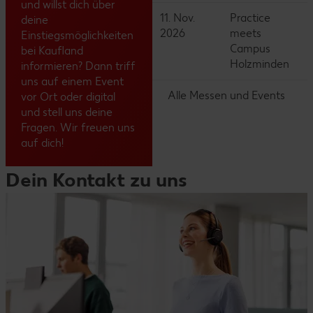
Informiere dich über uns: Was genau macht
und willst dich über
Kaufland? Wie viele Filialen gibt es und was macht
11. Nov.
Practice
deine
uns als Unternehmen besonders? Schau gerne auch
2026
meets
Einstiegsmöglichkeiten
bei #teamkaufland auf Social Media vorbei.
Campus
bei Kaufland
Bereite Fragen vor: Hast du Fragen zum Ablauf, den
Holzminden
informieren? Dann triff
Arbeitszeiten oder zum Team? Nutze die Chance,
uns auf einem Event
Fragen zu stellen und uns so besser kennenzulernen.
Alle Messen und Events
vor Ort oder digital
und stell uns deine
Fragen. Wir freuen uns
auf dich!
Dein Kontakt zu uns