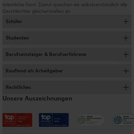
männliche Form. Damit sprechen wir selbstverständlich alle
Geschlechter gleichermaßen an.
Schüler
Studenten
Ausbildung
Abiprogramm
Berufseinsteiger & Berufserfahrene
Jobs für Studenten und Werkstudenten
Duales Studium
Studentenpraktikum
Kaufland als Arbeitgeber
Verkauf
Schülerpraktikum
Abschlussarbeit
Logistik
Rechtliches
Wer wir sind
Schülerjob
Traineeprogramm
Fleischwerk
Unsere Auszeichnungen
Vorteile
Informationen für Eltern
Impressum
Verwaltungsbereiche
Entwicklungsmöglichkeiten
Datenschutzhinweise
Kaufland e-commerce
Messen & Events
Barrierefreiheitserklärung