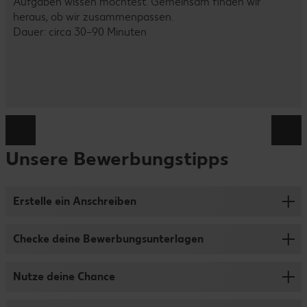
Aufgaben wissen möchtest. Gemeinsam finden wir
heraus, ob wir zusammenpassen.
Dauer: circa 30–90 Minuten
Unsere Bewerbungstipps
Erstelle ein Anschreiben
Ein Anschreiben ist kein Muss! Möchtest du trotzdem
Checke deine Bewerbungsunterlagen
gerne eins mitschicken, haben wir folgende Tipps für
dich:
Damit der Bewerbungsprozess für dich so schnell und
Nutze deine Chance
Nenne deinen Namen und deine Adresse
übersichtlich wie möglich ist, bewirb dich bitte nur online
Gib den Ort und das aktuelle Datum an
über unser Bewerbungsportal. Mit diesen Tipps
Du hast eine passende Stelle für deine Abschlussarbeit
Formuliere den Betreff passend zur Stelle und nenne