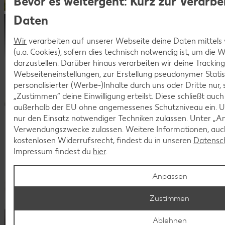
Bevor es weitergeht: Kurz zur Verarbe
Daten
Lerne Kaufland als Arbeitgeber
Wir
verarbeiten auf unserer Webseite deine Daten mittels
kennen!
(u.a. Cookies), sofern dies technisch notwendig ist, um die
darzustellen. Darüber hinaus verarbeiten wir deine Trackin
Dein Start in eine sichere Zukunft.
Webseiteneinstellungen, zur Erstellung pseudonymer Statis
personalisierter (Werbe-)Inhalte durch uns oder Dritte nur,
„Zustimmen“ deine Einwilligung erteilst. Diese schließt auc
außerhalb der EU ohne angemessenes Schutzniveau ein. U
nur den Einsatz notwendiger Techniken zulassen. Unter „A
Verwendungszwecke zulassen. Weitere Informationen, auch
kostenlosen Widerrufsrecht, findest du in unseren
Datensc
Impressum findest du
hier
.
Anpassen
Zustimmen
Ablehnen