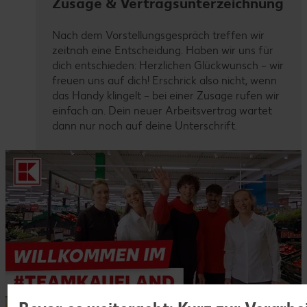
Zusage & Vertragsunterzeichnung
Nach dem Vorstellungsgespräch treffen wir
zeitnah eine Entscheidung. Haben wir uns für
dich entschieden: Herzlichen Glückwunsch – wir
freuen uns auf dich! Erschrick also nicht, wenn
das Handy klingelt – bei einer Zusage rufen wir
einfach an. Dein neuer Arbeitsvertrag wartet
dann nur noch auf deine Unterschrift.