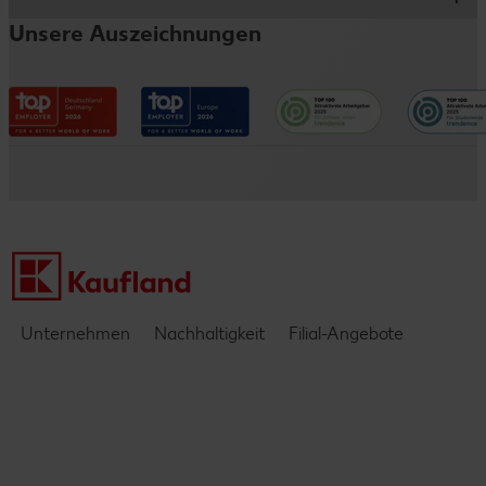
Schülerjob
Traineeprogramm
Fleischwerk
Unsere Auszeichnungen
Vorteile
Informationen für Eltern
Impressum
Verwaltungsbereiche
Entwicklungsmöglichkeiten
Datenschutzhinweise
Kaufland e-commerce
Messen & Events
Barrierefreiheitserklärung
Kontakt
Einblicke & Interviews
Unternehmen
Nachhaltigkeit
Filial-Angebote