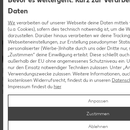
Daten
Wir
verarbeiten auf unserer Webseite deine Daten mittels
(u.a. Cookies), sofern dies technisch notwendig ist, um die
darzustellen. Darüber hinaus verarbeiten wir deine Trackin
Webseiteneinstellungen, zur Erstellung pseudonymer Statis
personalisierter (Werbe-)Inhalte durch uns oder Dritte nur,
„Zustimmen“ deine Einwilligung erteilst. Diese schließt auc
außerhalb der EU ohne angemessenes Schutzniveau ein. U
nur den Einsatz notwendiger Techniken zulassen. Unter „A
Dein Kontakt zu uns
Verwendungszwecke zulassen. Weitere Informationen, auch
Du hast Fragen zu unseren aktuellen Stellenangeboten oder
kostenlosen Widerrufsrecht, findest du in unseren
Datensc
deiner Bewerbung?
Impressum findest du
hier
.
Kontaktiere uns
Anpassen
Komm als Quereinsteiger ins Team!
Zustimmen
Du hast Lust auf einen Job in der Filiale, aber noch keine
Berufserfahrung oder eine Ausbildung? Keine Sorge, auch
Ablehnen
Quereinsteiger sind bei uns herzlich willkommen. Bewirb