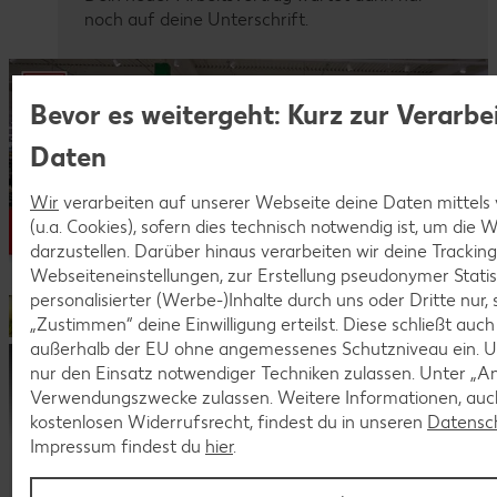
noch auf deine Unterschrift.
Bevor es weitergeht: Kurz zur Verarbe
Daten
Wir
verarbeiten auf unserer Webseite deine Daten mittels
(u.a. Cookies), sofern dies technisch notwendig ist, um die
darzustellen. Darüber hinaus verarbeiten wir deine Trackin
Webseiteneinstellungen, zur Erstellung pseudonymer Statis
personalisierter (Werbe-)Inhalte durch uns oder Dritte nur,
„Zustimmen“ deine Einwilligung erteilst. Diese schließt auc
außerhalb der EU ohne angemessenes Schutzniveau ein. U
nur den Einsatz notwendiger Techniken zulassen. Unter „A
Lerne Kaufland als Arbeitgeber
Verwendungszwecke zulassen. Weitere Informationen, auch
kennen!
kostenlosen Widerrufsrecht, findest du in unseren
Datensc
Impressum findest du
hier
.
Dein Start in eine sichere Zukunft.