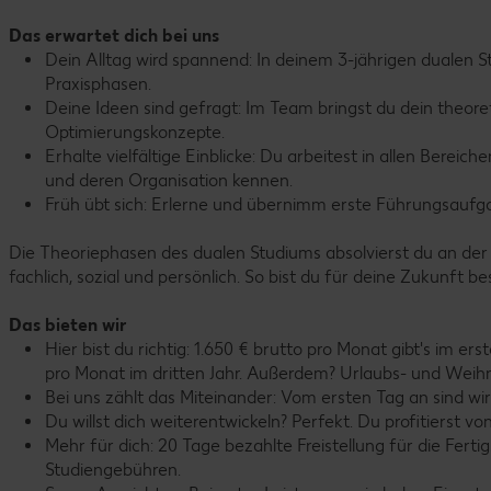
Das erwartet dich bei uns
Dein Alltag wird spannend: In deinem 3-jährigen dualen 
Praxisphasen.
Deine Ideen sind gefragt: Im Team bringst du dein theore
Optimierungskonzepte.
Erhalte vielfältige Einblicke: Du arbeitest in allen Bereic
und deren Organisation kennen.
Früh übt sich: Erlerne und übernimm erste Führungsaufg
Die Theoriephasen des dualen Studiums absolvierst du an de
fachlich, sozial und persönlich. So bist du für deine Zukunft b
Das bieten wir
Hier bist du richtig: 1.650 € brutto pro Monat gibt's im er
pro Monat im dritten Jahr. Außerdem? Urlaubs- und Weih
Bei uns zählt das Miteinander: Vom ersten Tag an sind wi
Du willst dich weiterentwickeln? Perfekt. Du profitierst v
Mehr für dich: 20 Tage bezahlte Freistellung für die Fer
Studiengebühren.