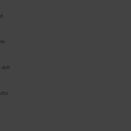
nd
ufe
 dich
utto