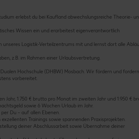
Studium erlebst du bei Kaufland abwechslungsreiche Theorie- u
tisches Wissen ein und erarbeitest eigenverantwortlich
hen unseres Logistik-Verteilzentrums mit und lernst dort alle Ablä
aben, z.B. im Rahmen einer Urlaubsvertretung.
r Dualen Hochschule (DHBW) Mosbach. Wir fördern und fordern
estens vorbereitet.
sten Jahr, 1.750 € brutto pro Monat im zweiten Jahr und 1.950 € br
nachtsgeld sowie 6 Wochen Urlaub im Jahr.
r per Du – auf allen Ebenen.
on exzellenten Trainings sowie spannenden Praxisprojekten.
tigstellung deiner Abschlussarbeit sowie Übernahme deiner