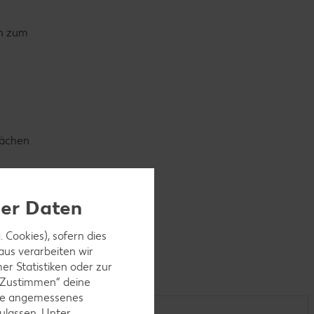
in zum
rächen
ner
ner Daten
 Cookies), sofern dies
aus verarbeiten wir
r Statistiken oder zur
 „Zustimmen“ deine
ohne angemessenes
ulassen. Unter