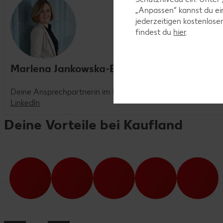
„Anpassen“ kannst du e
jederzeitigen kostenlose
findest du
hier
.
Marlena Jankowska-Bulla
Deine Ansprechpartnerin im Recruiting
LinkedIn
Deine Vorteile bei Kaufland