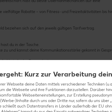
tzbereitschaft hast du beste Übernahmechancen auf eine
ielfältige Rabatte – von Fitness- und Freizeitaktivitäten bis h
 beziehen sich auf den jeweils gültigen Tarifvertrag.
 hast du in der Tasche.
ute zu und kannst deine Kommunikationsstärke gekonnt in Gesp
die Vorteile der Teamarbeit.
utomatisierte Abläufe in der Logistik: Von der Steuerung moder
ergeht: Kurz zur Verarbeitung dei
s- und Organisationstalent ist gefragt.
rer Webseite deine Daten mittels verschiedener Techniken (u.a.
utton „Jetzt bewerben“, lade deinen Lebenslauf sowie das letzte
 um die Webseite und ihre Funktionen darzustellen. Darüber hin
 komfortable Webseiteneinstellungen, zur Erstellung pseudonyme
 (Werbe-)Inhalte durch uns oder Dritte nur, sofern du uns über
iese schließt auch Datentransfers in Länder außerhalb der EU 
 „Ablehnen“ kannst du nur den Einsatz notwendiger Techniken z