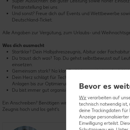
Super Aussichten: Bei guter Leistung sowie hoher Einsa
Festanstellung bei uns.
Und sonst? Freue dich auf Events und Wettbewerbe sowie v
Deutschland-Ticket.
Alle Angaben zur Vergütung, zum Urlaubs- und Weihnachtsgeld
Was dich ausmacht
Startklar? Dein Halbjahreszeugnis, Abitur oder Fachabitur
Du traust dich was? Top. Du gehst selbstbewusst auf Le
einsetzen.
Gemeinsam stark? Na klar! Du bist engagiert und schätzt 
Dein Herz schlägt für Technik? Super! Dich faszinieren a
Anlagen bis zur Optimierung technischer Prozesse.
Bevor es weit
Du bist immer gut organisiert? Perfekt, denn dein Planung
Wir
verarbeiten auf unse
Ein Anschreiben? Benötigen wir nicht. Klick einfach auf den B
technisch notwendig ist,
Zeugnis hoch und los geht’s.
deine Trackingdaten für
Anzeige personalisierter
Einwilligung erteilst. D
Schutzniveau ein. Unter