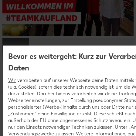
Lerne Kaufland als Arbeitgeber
Bevor es weitergeht: Kurz zur Verarbe
kennen!
Daten
Dein Start in eine sichere Zukunft.
Wir
verarbeiten auf unserer Webseite deine Daten mittels
(u.a. Cookies), sofern dies technisch notwendig ist, um die
darzustellen. Darüber hinaus verarbeiten wir deine Trackin
Webseiteneinstellungen, zur Erstellung pseudonymer Statis
personalisierter (Werbe-)Inhalte durch uns oder Dritte nur,
„Zustimmen“ deine Einwilligung erteilst. Diese schließt auc
außerhalb der EU ohne angemessenes Schutzniveau ein. U
nur den Einsatz notwendiger Techniken zulassen. Unter „A
Verwendungszwecke zulassen. Weitere Informationen, auch