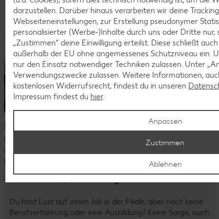
darzustellen. Darüber hinaus verarbeiten wir deine Trackin
Webseiteneinstellungen, zur Erstellung pseudonymer Statis
personalisierter (Werbe-)Inhalte durch uns oder Dritte nur,
„Zustimmen“ deine Einwilligung erteilst. Diese schließt auc
außerhalb der EU ohne angemessenes Schutzniveau ein. U
nur den Einsatz notwendiger Techniken zulassen. Unter „A
Verwendungszwecke zulassen. Weitere Informationen, auch
kostenlosen Widerrufsrecht, findest du in unseren
Datensc
Impressum findest du
hier
.
Anpassen
Dein Kontakt zu uns
Du hast Fragen zu unseren aktuellen Stellenangeboten oder
Zustimmen
deiner Bewerbung?
Kontaktiere uns
Ablehnen
Komm als Quereinsteiger ins Team!
Du hast Lust auf einen Job in der Filiale, aber noch keine
Berufserfahrung oder eine Ausbildung? Keine Sorge, auch