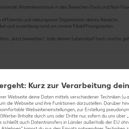
mfassende Warenkenntnisse in den Bereichen Food und Non-Foo
effiziente und reibungslose Organisation deines Bereichs.
ibel und zuverlässig rund um unsere Filialöffnungszeiten.
utton „Jetzt bewerben“, lade deinen Lebenslauf hoch und los geh
ergeht: Kurz zur Verarbeitung dei
rer Webseite deine Daten mittels verschiedener Techniken (u.a.
 um die Webseite und ihre Funktionen darzustellen. Darüber hin
 komfortable Webseiteneinstellungen, zur Erstellung pseudonyme
 (Werbe-)Inhalte durch uns oder Dritte nur, sofern du uns über
iese schließt auch Datentransfers in Länder außerhalb der EU 
 „Ablehnen“ kannst du nur den Einsatz notwendiger Techniken z