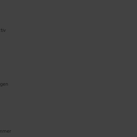
tiv
ngen
immer