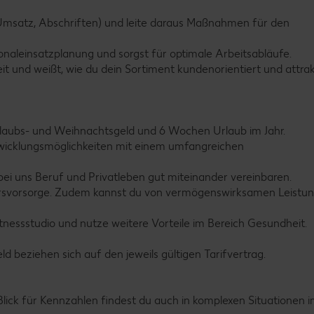
B. Umsatz, Abschriften) und leite daraus Maßnahmen für den
rsonaleinsatzplanung und sorgst für optimale Arbeitsabläufe.
it und weißt, wie du dein Sortiment kundenorientiert und attrak
 Urlaubs- und Weihnachtsgeld und 6 Wochen Urlaub im Jahr.
ntwicklungsmöglichkeiten mit einem umfangreichen
 bei uns Beruf und Privatleben gut miteinander vereinbaren.
 Altersvorsorge. Zudem kannst du von vermögenswirksamen Leistu
itnessstudio und nutze weitere Vorteile im Bereich Gesundheit.
 beziehen sich auf den jeweils gültigen Tarifvertrag.
ick für Kennzahlen findest du auch in komplexen Situationen 