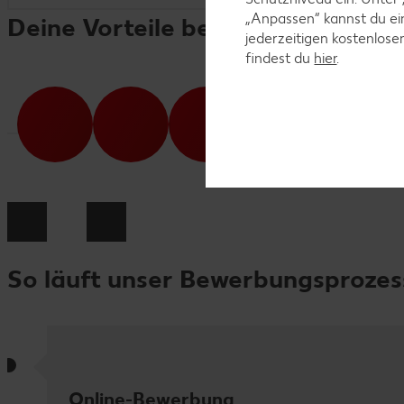
„Anpassen“ kannst du e
Deine Vorteile bei Kaufland
jederzeitigen kostenlose
findest du
hier
.
So läuft unser Bewerbungsprozes
Online-Bewerbung