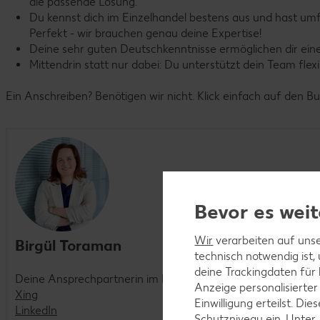
die passende Lösung.
Du kennst dich im Einzelhandel bestens aus und hast u
Perfekt - wir brauchen genau deine Expertise!
Deine sehr guten Deutschkenntnisse ermöglichen dir eine 
Mittendrin statt nur dabei: Du unterstützt dein Team flex
Ein Anschreiben? Benötigen wir nicht. Klick einfach auf den B
Bevor es weit
Wir
verarbeiten auf unse
Birgül Toraman
technisch notwendig ist,
deine Trackingdaten für
Deine Ansprechpartnerin im Recruiting
Anzeige personalisierter
Xing
Einwilligung erteilst. D
LinkedIn
Schutzniveau ein. Unter