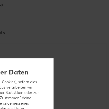
d?
t’s.
ner Daten
 Cookies), sofern dies
aus verarbeiten wir
r Statistiken oder zur
 „Zustimmen“ deine
ohne angemessenes
ulassen. Unter