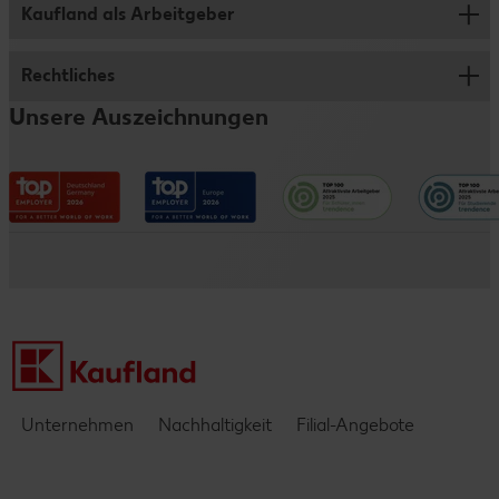
Studentenpraktikum
Kaufland als Arbeitgeber
Verkauf
Schülerpraktikum
Abschlussarbeit
Logistik
Rechtliches
Wer wir sind
Schülerjob
Traineeprogramm
Fleischwerk
Unsere Auszeichnungen
Vorteile
Informationen für Eltern
Impressum
Verwaltungsbereiche
Entwicklungsmöglichkeiten
Datenschutzhinweise
Kaufland e-commerce
Messen & Events
Barrierefreiheitserklärung
Kontakt
Einblicke & Interviews
Unternehmen
Nachhaltigkeit
Filial-Angebote