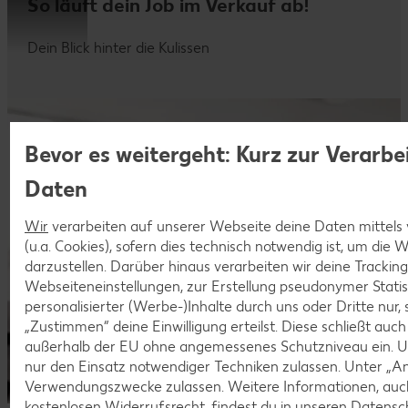
So läuft dein Job im Verkauf ab!
Dein Blick hinter die Kulissen
Bevor es weitergeht: Kurz zur Verarbe
Daten
Wir
verarbeiten auf unserer Webseite deine Daten mittels
(u.a. Cookies), sofern dies technisch notwendig ist, um die
darzustellen. Darüber hinaus verarbeiten wir deine Trackin
Webseiteneinstellungen, zur Erstellung pseudonymer Statis
personalisierter (Werbe-)Inhalte durch uns oder Dritte nur,
„Zustimmen“ deine Einwilligung erteilst. Diese schließt auc
außerhalb der EU ohne angemessenes Schutzniveau ein. U
nur den Einsatz notwendiger Techniken zulassen. Unter „A
Verwendungszwecke zulassen. Weitere Informationen, auch
kostenlosen Widerrufsrecht, findest du in unseren
Datensc