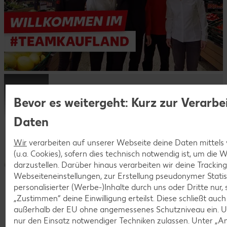
Lerne Kaufland als Arbeitgeber
Bevor es weitergeht: Kurz zur Verarbe
kennen!
Daten
Dein Start in eine sichere Zukunft.
Wir
verarbeiten auf unserer Webseite deine Daten mittels
(u.a. Cookies), sofern dies technisch notwendig ist, um die
darzustellen. Darüber hinaus verarbeiten wir deine Trackin
Webseiteneinstellungen, zur Erstellung pseudonymer Statis
personalisierter (Werbe-)Inhalte durch uns oder Dritte nur,
„Zustimmen“ deine Einwilligung erteilst. Diese schließt auc
außerhalb der EU ohne angemessenes Schutzniveau ein. U
nur den Einsatz notwendiger Techniken zulassen. Unter „A