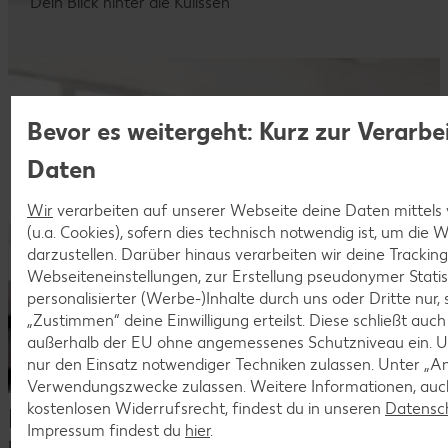
Dein Blick hinter die Kulissen
Bevor es weitergeht: Kurz zur Verarbe
Daten
Wir
verarbeiten auf unserer Webseite deine Daten mittels
(u.a. Cookies), sofern dies technisch notwendig ist, um die
darzustellen. Darüber hinaus verarbeiten wir deine Trackin
Webseiteneinstellungen, zur Erstellung pseudonymer Statis
personalisierter (Werbe-)Inhalte durch uns oder Dritte nur,
„Zustimmen“ deine Einwilligung erteilst. Diese schließt auc
außerhalb der EU ohne angemessenes Schutzniveau ein. U
nur den Einsatz notwendiger Techniken zulassen. Unter „A
Verwendungszwecke zulassen. Weitere Informationen, auch
kostenlosen Widerrufsrecht, findest du in unseren
Datensc
Dein Kontakt zu uns
Impressum findest du
hier
.
Du hast Fragen zu unseren aktuellen Stellenangeboten oder