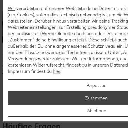
Wir
verarbeiten auf unserer Webseite deine Daten mittels
(u.a. Cookies), sofern dies technisch notwendig ist, um die
darzustellen. Darüber hinaus verarbeiten wir deine Trackin
Webseiteneinstellungen, zur Erstellung pseudonymer Statis
personalisierter (Werbe-)Inhalte durch uns oder Dritte nur,
„Zustimmen“ deine Einwilligung erteilst. Diese schließt auc
außerhalb der EU ohne angemessenes Schutzniveau ein. U
Dein Kontakt zu uns
nur den Einsatz notwendiger Techniken zulassen. Unter „A
Verwendungszwecke zulassen. Weitere Informationen, auch
Du hast Fragen zu unseren aktuellen Stellenangeboten oder
kostenlosen Widerrufsrecht, findest du in unseren
Datensc
deiner Bewerbung?
Impressum findest du
hier
.
Kontaktiere uns
Komm als Quereinsteiger ins Team!
Anpassen
Du hast Lust auf einen Job in der Filiale, aber noch keine
Zustimmen
Berufserfahrung oder eine Ausbildung? Keine Sorge, auch
Quereinsteiger sind bei uns herzlich willkommen. Bewirb
Ablehnen
dich einfach online, wir freuen uns auf dich.
Häufige Fragen