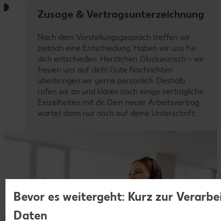
Zusage & Vertragsunterzeichnung
Nach dem Vorstellungsgespräch treffen wir
zeitnah eine Entscheidung. Haben wir uns für
dich entschieden: Herzlichen Glückwunsch – wir
freuen uns auf dich! Gute Nachrichten
überbringen wir gerne persönlich. Deshalb
rufen wir an und klären noch einige vertragliche
Einzelheiten mit dir. Dein neuer Arbeitsvertrag
wartet dann nur noch auf deine Unterschrift.
Bevor es weitergeht: Kurz zur Verarbe
Daten