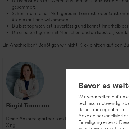
Du kennst dich mit Waren aus und hast praktische Erfahru
gesammelt.
Schon mal in einer Metzgerei, im Feinkost- oder Gastrono
#teamkaufland willkommen.
Du bist topmotiviert, zuverlässig und kannst innerhalb der
Du arbeitest gerne mit Menschen und du liebst es, Kunde
Ein Anschreiben? Benötigen wir nicht. Klick einfach auf den B
Bevor es weit
Wir
verarbeiten auf unse
technisch notwendig ist,
Birgül Toraman
deine Trackingdaten für
Anzeige personalisierter
Deine Ansprechpartnerin im Recruiting
Einwilligung erteilst. D
Xing
Schutzniveau ein. Unter