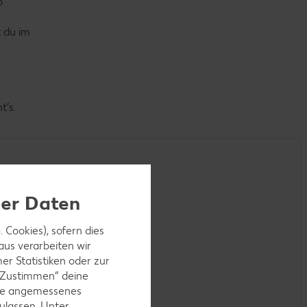
b
t du im
t’s.
ner Daten
 Cookies), sofern dies
aus verarbeiten wir
r Statistiken oder zur
 „Zustimmen“ deine
ohne angemessenes
ulassen. Unter