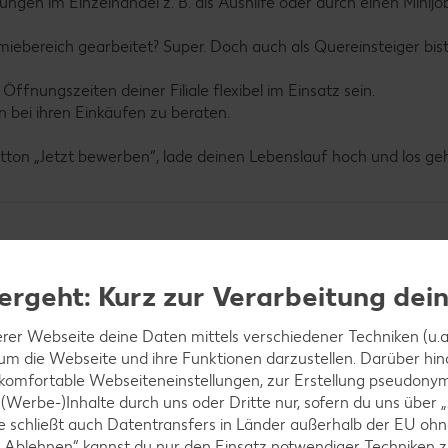
ngen im Einzelhandel z. B. als Aushilfe oder durch einen Minijo
miebereich gearbeitet? Super. Doch auch als Quereinsteiger bis
 Öffnungszeiten deiner Filiale flexibel im Einsatz sein.
n bei ihren Einkäufen zu beraten.
utton „Jetzt bewerben“, lade deinen Lebenslauf hoch und los geh
ergeht: Kurz zur Verarbeitung dei
rer Webseite deine Daten mittels verschiedener Techniken (u.a.
 um die Webseite und ihre Funktionen darzustellen. Darüber hin
 komfortable Webseiteneinstellungen, zur Erstellung pseudonyme
 (Werbe-)Inhalte durch uns oder Dritte nur, sofern du uns über
iese schließt auch Datentransfers in Länder außerhalb der EU 
 „Ablehnen“ kannst du nur den Einsatz notwendiger Techniken z