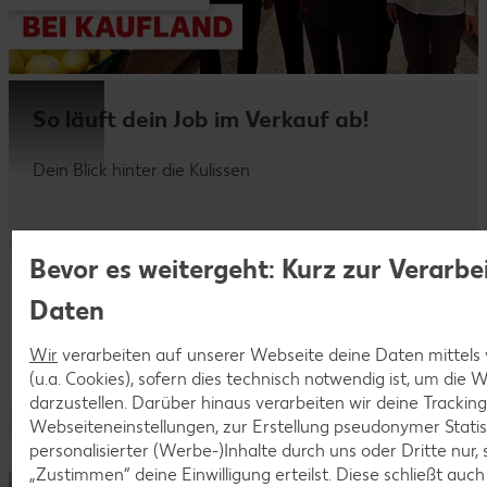
So läuft dein Job im Verkauf ab!
Dein Blick hinter die Kulissen
Bevor es weitergeht: Kurz zur Verarbe
Daten
Wir
verarbeiten auf unserer Webseite deine Daten mittels
(u.a. Cookies), sofern dies technisch notwendig ist, um die
darzustellen. Darüber hinaus verarbeiten wir deine Trackin
Webseiteneinstellungen, zur Erstellung pseudonymer Statis
personalisierter (Werbe-)Inhalte durch uns oder Dritte nur,
„Zustimmen“ deine Einwilligung erteilst. Diese schließt auc