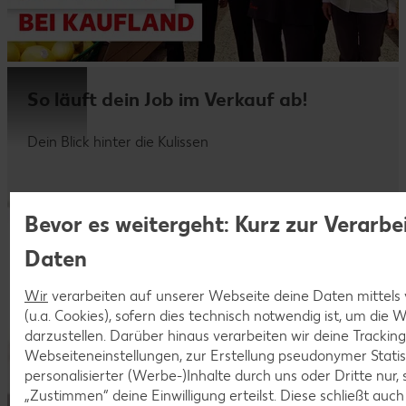
So läuft dein Job im Verkauf ab!
Dein Blick hinter die Kulissen
Bevor es weitergeht: Kurz zur Verarbe
Daten
Wir
verarbeiten auf unserer Webseite deine Daten mittels
(u.a. Cookies), sofern dies technisch notwendig ist, um die
darzustellen. Darüber hinaus verarbeiten wir deine Trackin
Webseiteneinstellungen, zur Erstellung pseudonymer Statis
personalisierter (Werbe-)Inhalte durch uns oder Dritte nur,
„Zustimmen“ deine Einwilligung erteilst. Diese schließt auc