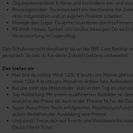
Organisationstalent: Erfasse und kontrolliere ein- und a
Prozessgestalter: Du entwickelst ein Verständnis für Za
aktiv mitgestalten und an eigenen Projekte arbeiten.
Manage dein Lager: Du lernst Inventuren durchzuführen 
PS-Profi: Heben, Senken und Großes bewegen: Du wirst 
Verantwortung im Lageralltag.
Den Schulunterricht absolvierst du an der BBS Cora Berliner in
persönlich. So bist du für deine Zukunft bestens vorbereitet.
Das bieten wir
Hier bist du richtig: Mind. 1.250 € brutto pro Monat gibt's
mind. 1.500 € brutto pro Monat im dritten Jahr. Außerde
Bei uns zählt das Miteinander: Vom ersten Tag an sind wi
Top Ausbildung: Mit einem qualifizierten Ausbilder an d
sowohl in der Praxis als auch in der Theorie fit für die Zuk
Super Aussichten: Nach erfolgreicher Abschlussprüfung 
gutem Bestehen der Ausbildung eine Prämie.
Und sonst? Freue dich auf Events und Wettbewerbe sowie v
Deutschland-Ticket.