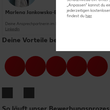
„Anpassen“ kannst du e
jederzeitigen kostenlose
Marlena Jankowska-Bulla
findest du
hier
.
Deine Ansprechpartnerin im Recruiting
LinkedIn
Deine Vorteile bei Kaufland
So läuft unser Bewerbungsprozes