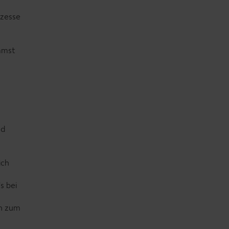
ozesse
mmst
nd
ich
s bei
in zum