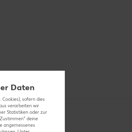
ner Daten
 Cookies), sofern dies
aus verarbeiten wir
r Statistiken oder zur
 „Zustimmen“ deine
ohne angemessenes
ulassen. Unter