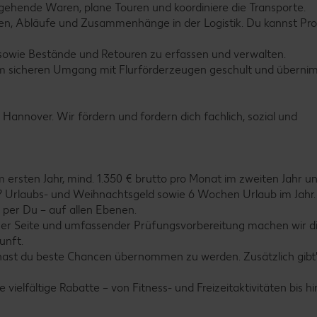
usgehende Waren, plane Touren und koordiniere die Transporte.
hlen, Abläufe und Zusammenhänge in der Logistik. Du kannst Pr
sowie Bestände und Retouren zu erfassen und verwalten.
im sicheren Umgang mit Flurförderzeugen geschult und überni
 Hannover. Wir fördern und fordern dich fachlich, sozial und
 im ersten Jahr, mind. 1.350 € brutto pro Monat im zweiten Jahr u
m? Urlaubs- und Weihnachtsgeld sowie 6 Wochen Urlaub im Jahr.
r per Du – auf allen Ebenen.
einer Seite und umfassender Prüfungsvorbereitung machen wir d
unft.
hast du beste Chancen übernommen zu werden. Zusätzlich gibt'
ielfältige Rabatte – von Fitness- und Freizeitaktivitäten bis h