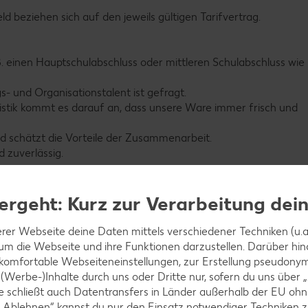
 beziehen sich auf den jeweils gültigen Tarifvertrag.
B. einen Hauptschulabschluss oder mittleren Schulabschluss wie
s- und Organisationstalent ist gefragt.
gistik kommt es darauf an, dass unsere Ware immer frisch und
d schätzt die Vorteile der Zusammenarbeit.
 zuverlässig.
utton „Jetzt bewerben“, lade deinen Lebenslauf sowie das letzte
ergeht: Kurz zur Verarbeitung dei
rer Webseite deine Daten mittels verschiedener Techniken (u.a.
 um die Webseite und ihre Funktionen darzustellen. Darüber hin
 komfortable Webseiteneinstellungen, zur Erstellung pseudonyme
 (Werbe-)Inhalte durch uns oder Dritte nur, sofern du uns über
iese schließt auch Datentransfers in Länder außerhalb der EU 
 „Ablehnen“ kannst du nur den Einsatz notwendiger Techniken z