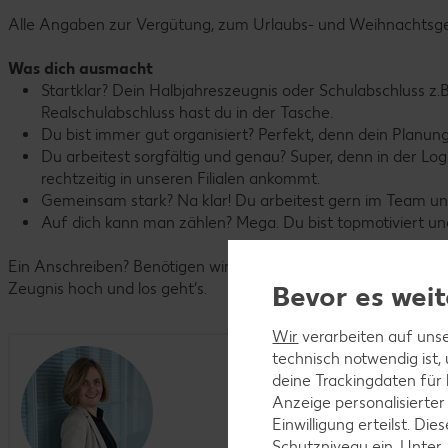
Alle Angaben zur Vergütung, zum Urlaubs- und Weihnachtsgeld
Was dich ausmacht
Startklar? Dein Halbjahreszeugnis oder Schulabschluss z.
Realschulabschluss hast du in der Tasche.
Du bist immer gut organisiert? Perfekt, denn dein Planung
Du arbeitest sorgfältig und genau? Super, denn in der Lo
rechtzeitig in unseren Filialen ankommt.
Gemeinsam stark? Na klar! Du arbeitest gern im Team un
Auf dich kann man zählen? Mega. Du bist topmotiviert und
Ein Anschreiben? Benötigen wir nicht. Klick einfach auf den B
Zeugnis hoch und los geht’s.
Bevor es weit
Wir
verarbeiten auf unse
technisch notwendig ist,
deine Trackingdaten für
Anzeige personalisierter
Einwilligung erteilst. D
Schutzniveau ein. Unter