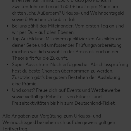
im ersten Jahr, mind. 1.350 € brutto pro Monat im
zweiten Jahr und mind. 1.500 € brutto pro Monat im
dritten Jahr. Außerdem? Urlaubs- und Weihnachtsgeld
sowie 6 Wochen Urlaub im Jahr.
Bei uns zählt das Miteinander: Vom ersten Tag an sind
wir per Du – auf allen Ebenen.
Top Ausbildung: Mit einem qualifizierten Ausbilder an
deiner Seite und umfassender Prüfungsvorbereitung
machen wir dich sowohl in der Praxis als auch in der
Theorie fit für die Zukunft.
Super Aussichten: Nach erfolgreicher Abschlussprüfung
hast du beste Chancen übernommen zu werden.
Zusätzlich gibt's bei gutem Bestehen der Ausbildung
eine Prämie.
Und sonst? Freue dich auf Events und Wettbewerbe
sowie vielfältige Rabatte – von Fitness- und
Freizeitaktivitäten bis hin zum Deutschland-Ticket.
Alle Angaben zur Vergütung, zum Urlaubs- und
Weihnachtsgeld beziehen sich auf den jeweils gültigen
Tarifvertrag.