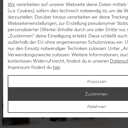
kennen!
Wir
verarbeiten auf unserer Webseite deine Daten mittels
(u.a. Cookies), sofern dies technisch notwendig ist, um die
Dein Start in eine sichere Zukunft.
darzustellen. Darüber hinaus verarbeiten wir deine Trackin
Webseiteneinstellungen, zur Erstellung pseudonymer Statis
personalisierter (Werbe-)Inhalte durch uns oder Dritte nur,
„Zustimmen“ deine Einwilligung erteilst. Diese schließt auc
außerhalb der EU ohne angemessenes Schutzniveau ein. U
nur den Einsatz notwendiger Techniken zulassen. Unter „A
Verwendungszwecke zulassen. Weitere Informationen, auch
kostenlosen Widerrufsrecht, findest du in unseren
Datensc
Impressum findest du
hier
.
Anpassen
Zustimmen
Ablehnen