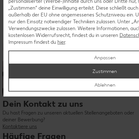
personalisierter (Werbe-)Inhalte durch uns oder Dritte nur,
„Zustimmen“ deine Einwilligung erteilst. Diese schließt auc
außerhalb der EU ohne angemessenes Schutzniveau ein. U
nur den Einsatz notwendiger Techniken zulassen. Unter „A
Verwendungszwecke zulassen. Weitere Informationen, auch
kostenlosen Widerrufsrecht, findest du in unseren
Datensc
Impressum findest du
hier
.
Anpassen
Zustimmen
Ablehnen
Dein Kontakt zu uns
Du hast Fragen zu unseren aktuellen Stellenangeboten oder
deiner Bewerbung?
Kontaktiere uns
Häufige Fragen