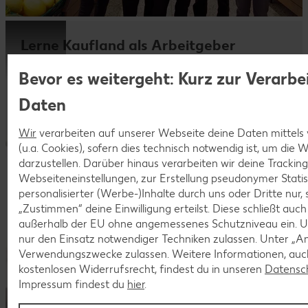
Lerne Kaufland als Arbeitgeber
kennen!
Bevor es weitergeht: Kurz zur Verarbe
Dein Start in eine sichere Zukunft.
Daten
Wir
verarbeiten auf unserer Webseite deine Daten mittels
(u.a. Cookies), sofern dies technisch notwendig ist, um die
darzustellen. Darüber hinaus verarbeiten wir deine Trackin
Webseiteneinstellungen, zur Erstellung pseudonymer Statis
personalisierter (Werbe-)Inhalte durch uns oder Dritte nur,
„Zustimmen“ deine Einwilligung erteilst. Diese schließt auc
außerhalb der EU ohne angemessenes Schutzniveau ein. U
nur den Einsatz notwendiger Techniken zulassen. Unter „A
Verwendungszwecke zulassen. Weitere Informationen, auch
kostenlosen Widerrufsrecht, findest du in unseren
Datensc
Impressum findest du
hier
.