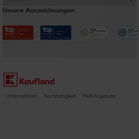
Schülerjob
Traineeprogramm
Fleischwerk
Unsere Auszeichnungen
Vorteile
Informationen für Eltern
Impressum
Verwaltungsbereiche
Entwicklungsmöglichkeiten
Datenschutzhinweise
Kaufland e-commerce
Messen & Events
Barrierefreiheitserklärung
Kontakt
Einblicke & Interviews
Unternehmen
Nachhaltigkeit
Filial-Angebote