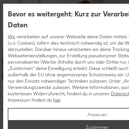
Bevor es weitergeht: Kurz zur Verarbe
Daten
Wir
verarbeiten auf unserer Webseite deine Daten mittels
(u.a. Cookies), sofern dies technisch notwendig ist, um die
darzustellen. Darüber hinaus verarbeiten wir deine Trackin
Webseiteneinstellungen, zur Erstellung pseudonymer Statis
personalisierter (Werbe-)Inhalte durch uns oder Dritte nur,
„Zustimmen“ deine Einwilligung erteilst. Diese schließt auc
außerhalb der EU ohne angemessenes Schutzniveau ein. U
nur den Einsatz notwendiger Techniken zulassen. Unter „A
Dein Kontakt zu uns
Verwendungszwecke zulassen. Weitere Informationen, auch
kostenlosen Widerrufsrecht, findest du in unseren
Datensc
Du hast Fragen zu unseren aktuellen Stellenangeboten oder
Impressum findest du
hier
.
deiner Bewerbung?
Kontaktiere uns
Anpassen
Komm als Quereinsteiger ins Team!
Zustimmen