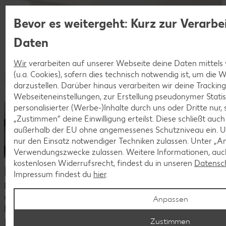
Bevor es weitergeht: Kurz zur Verarbe
Daten
Wir
verarbeiten auf unserer Webseite deine Daten mittels
(u.a. Cookies), sofern dies technisch notwendig ist, um die
darzustellen. Darüber hinaus verarbeiten wir deine Trackin
Webseiteneinstellungen, zur Erstellung pseudonymer Statis
personalisierter (Werbe-)Inhalte durch uns oder Dritte nur,
„Zustimmen“ deine Einwilligung erteilst. Diese schließt auc
außerhalb der EU ohne angemessenes Schutzniveau ein. U
nur den Einsatz notwendiger Techniken zulassen. Unter „A
Verwendungszwecke zulassen. Weitere Informationen, auch
kostenlosen Widerrufsrecht, findest du in unseren
Datensc
Dein Kontakt zu uns
Impressum findest du
hier
.
Du hast Fragen zu unseren aktuellen Stellenangeboten oder
deiner Bewerbung?
Anpassen
Kontaktiere uns
Häufige Fragen
Zustimmen