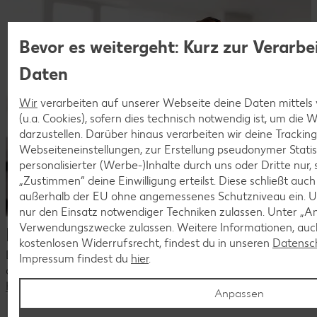
Bevor es weitergeht: Kurz zur Verarbe
Daten
Wir
verarbeiten auf unserer Webseite deine Daten mittels
(u.a. Cookies), sofern dies technisch notwendig ist, um die
darzustellen. Darüber hinaus verarbeiten wir deine Trackin
Webseiteneinstellungen, zur Erstellung pseudonymer Statis
personalisierter (Werbe-)Inhalte durch uns oder Dritte nur,
„Zustimmen“ deine Einwilligung erteilst. Diese schließt auc
außerhalb der EU ohne angemessenes Schutzniveau ein. U
nur den Einsatz notwendiger Techniken zulassen. Unter „A
Verwendungszwecke zulassen. Weitere Informationen, auch
Dein Kontakt zu uns
kostenlosen Widerrufsrecht, findest du in unseren
Datensc
Du hast Fragen zu unseren aktuellen Stellenangeboten oder
Impressum findest du
hier
.
deiner Bewerbung?
Kontaktiere uns
Anpassen
Komm als Quereinsteiger ins Team!