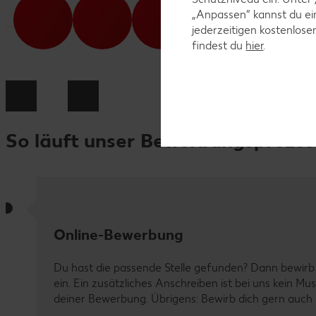
„Anpassen“ kannst du e
jederzeitigen kostenlose
findest du
hier
.
So läuft unser Bewerbungsprozes
Online-Bewerbung
Du hast die passende Stelle gefunden? Dann bewirb 
ein. Ein zusätzliches Anschreiben ist bei uns kein M
deiner Bewerbung. Übrigens: Bewirb dich gern auch d