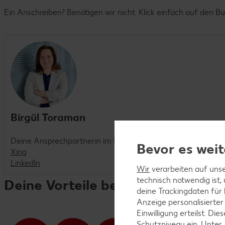
Ein Anschreiben? Benötigen wir nicht. Klick einfach auf den B
Birgül Toraman
Deine Ansprechpartnerin im Recruiting
Bevor es weit
Xing
LinkedIn
Wir
verarbeiten auf unse
technisch notwendig ist,
Deine Vorteile bei Kaufland
deine Trackingdaten für
Anzeige personalisierter
Einwilligung erteilst. D
Schutzniveau ein. Unter