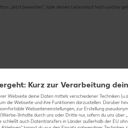
utton „Jetzt bewerben“, lade deinen Lebenslauf hoch und los geh
ergeht: Kurz zur Verarbeitung dei
rer Webseite deine Daten mittels verschiedener Techniken (u.a.
 um die Webseite und ihre Funktionen darzustellen. Darüber hin
 komfortable Webseiteneinstellungen, zur Erstellung pseudonyme
 (Werbe-)Inhalte durch uns oder Dritte nur, sofern du uns über
iese schließt auch Datentransfers in Länder außerhalb der EU 
 „Ablehnen“ kannst du nur den Einsatz notwendiger Techniken z