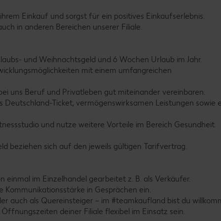
hrem Einkauf und sorgst für ein positives Einkaufserlebnis.
uch in anderen Bereichen unserer Filiale.
 Urlaubs- und Weihnachtsgeld und 6 Wochen Urlaub im Jahr.
ntwicklungsmöglichkeiten mit einem umfangreichen
 bei uns Beruf und Privatleben gut miteinander vereinbaren.
 das Deutschland-Ticket, vermögenswirksamen Leistungen sowie e
itnessstudio und nutze weitere Vorteile im Bereich Gesundheit.
 beziehen sich auf den jeweils gültigen Tarifvertrag.
 einmal im Einzelhandel gearbeitet z. B. als Verkäufer.
ne Kommunikationsstärke in Gesprächen ein.
der auch als Quereinsteiger – im #teamkaufland bist du willko
Öffnungszeiten deiner Filiale flexibel im Einsatz sein.