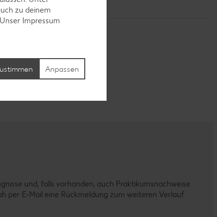
auch zu deinem
. Unser Impressum
ustimmen
Anpassen
ugnisse und, falls vorhanden, auch Praktikumsnachweise
eitnah per E-Mail eine Rückmeldung zum weiteren Verlauf