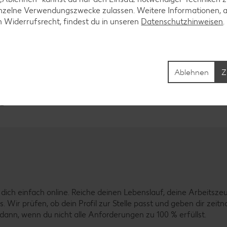
inzelne Verwendungszwecke zulassen. Weitere Informationen, 
n Widerrufsrecht, findest du in unseren
Datenschutzhinweisen
Ablehnen
Z
s
dich einfach online. Reiche deinen Lebenslauf, deine Arbeitsze
uss. Wir prüfen, ob dein Profil zur Stelle passt und geben dir z
ann, wenn du nicht alle Anforderungen zu 100 % erfüllst.