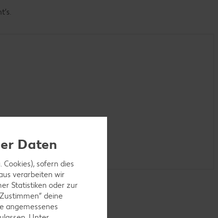
t’s.
ner Daten
 Cookies), sofern dies
aus verarbeiten wir
r Statistiken oder zur
 „Zustimmen“ deine
ohne angemessenes
ulassen. Unter