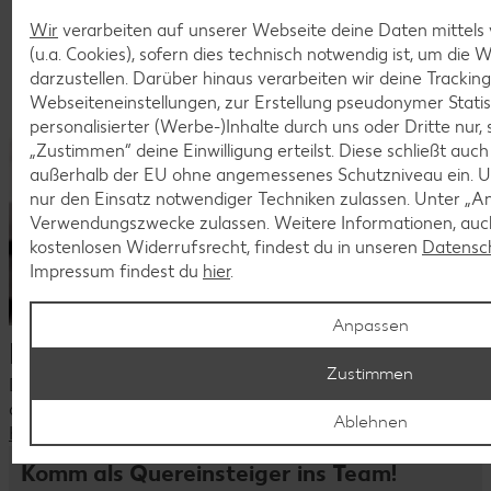
Wir
verarbeiten auf unserer Webseite deine Daten mittels
(u.a. Cookies), sofern dies technisch notwendig ist, um die
darzustellen. Darüber hinaus verarbeiten wir deine Trackin
Webseiteneinstellungen, zur Erstellung pseudonymer Statis
personalisierter (Werbe-)Inhalte durch uns oder Dritte nur,
„Zustimmen“ deine Einwilligung erteilst. Diese schließt auc
außerhalb der EU ohne angemessenes Schutzniveau ein. U
nur den Einsatz notwendiger Techniken zulassen. Unter „A
Verwendungszwecke zulassen. Weitere Informationen, auch
kostenlosen Widerrufsrecht, findest du in unseren
Datensc
Impressum findest du
hier
.
Anpassen
Dein Kontakt zu uns
Zustimmen
Du hast Fragen zu unseren aktuellen Stellenangeboten oder
deiner Bewerbung?
Ablehnen
Kontaktiere uns
Komm als Quereinsteiger ins Team!