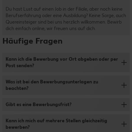
Du hast Lust auf einen Job in der Filiale, aber noch keine
Berufserfahrung oder eine Ausbildung? Keine Sorge, auch
Quereinsteiger sind bei uns herzlich willkommen. Bewirb
dich einfach online, wir freuen uns auf dich.
Häufige Fragen
Kann ich die Bewerbung vor Ort abgeben oder per
Post senden?
Damit der Bewerbungsprozess für dich so schnell und
Was ist bei den Bewerbungsunterlagen zu
übersichtlich wie möglich ist, bewirb dich bitte nur online
beachten?
über unser Bewerbungsportal. Die Online-Bewerbung ist
ganz einfach: Klicke auf „Jetzt bewerben“, fülle das
Wir freuen uns, wenn du deine Bewerbung um deinen
Formular aus und lade Lebenslauf, Zeugnisse,
Gibt es eine Bewerbungsfrist?
Lebenslauf, Zeugnisse oder sonstige Nachweise
Anschreiben (optional) und bei Bedarf noch weitere
ergänzt. Bitte lade deine Dateien im Format DOCX, PDF,
Unterlagen hoch. Wenn du dich in unserem
Wir schreiben die Stellen genau dann aus, wenn wir sie
Bild und Text hoch und achte darauf, dass die maximale
Kann ich mich auf mehrere Stellen gleichzeitig
Bewerberportal anmeldest, kannst du auch später noch
besetzen wollen. Das bedeutet: Solange ein Job
Dateigroße 5 MB pro Datei nicht überschreitet. MSG, PPT
bewerben?
Daten ergänzen oder Unterlagen nachreichen.
angezeigt wird, kannst du dich darauf bewerben.