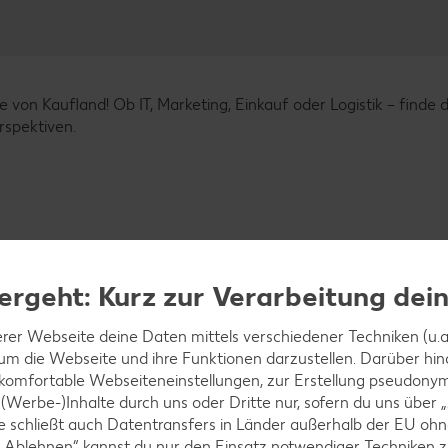
e von Kaufland! Ob IT, Marketing, Einkauf oder Logistik – finde 
rspektiven.
ergeht: Kurz zur Verarbeitung dei
rer Webseite deine Daten mittels verschiedener Techniken (u.a.
 um die Webseite und ihre Funktionen darzustellen. Darüber hin
 komfortable Webseiteneinstellungen, zur Erstellung pseudonyme
 (Werbe-)Inhalte durch uns oder Dritte nur, sofern du uns über
iese schließt auch Datentransfers in Länder außerhalb der EU 
 „Ablehnen“ kannst du nur den Einsatz notwendiger Techniken z