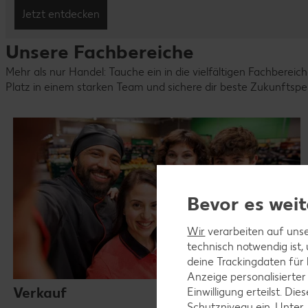
Jetzt entdecken
Unsere Fachbereiche
Mehr als nur Handel: Tauche ein in die vielfältigen Fachbereich
Platz in einem starken Team und sichere dir beste Zukunftspe
Bevor es weit
Wir
verarbeiten auf unse
technisch notwendig ist,
deine Trackingdaten für
Anzeige personalisierter
Verkauf
Einwilligung erteilst. D
Schutzniveau ein. Unter