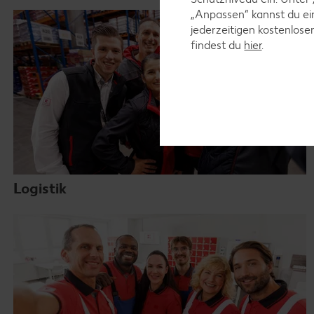
„Anpassen“ kannst du e
jederzeitigen kostenlose
findest du
hier
.
Logistik