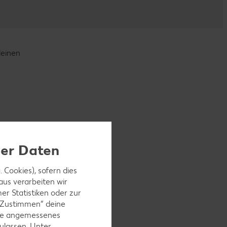
deinen
ner Daten
 Cookies), sofern dies
aus verarbeiten wir
r Statistiken oder zur
 „Zustimmen“ deine
ohne angemessenes
ulassen. Unter