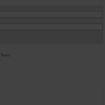
s Team,
r